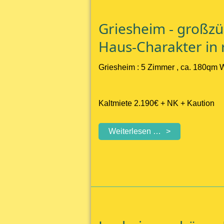
Grundstück
Griesheim - großzü
Haus-Charakter in 
Griesheim : 5 Zimmer , ca. 180qm 
Kaltmiete 2.190€ + NK + Kaution
Griesheim
Weiterlesen …
-
großzügige
Maisonette
mit
Kamin,
Sauna
&