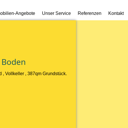
obilien-Angebote
Unser Service
Referenzen
Kontakt
d Boden
 , Vollkeller , 387qm Grundstück.