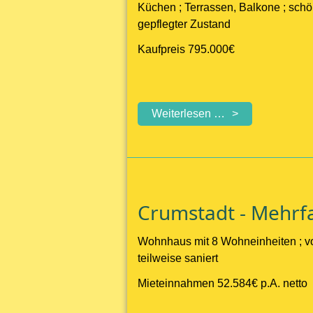
Küchen ; Terrassen, Balkone ; schö
gepflegter Zustand
Kaufpreis 795.000€
PROVISIONSFR
Weiterlesen …
-
großes,
gepflegtes
Wohnhaus
mit
Crumstadt - Mehrfa
3
geräumigen
Wohnhaus mit 8 Wohneinheiten ; vo
Wohneinheiten
teilweise saniert
und
Garten
Mieteinnahmen 52.584€ p.A. netto