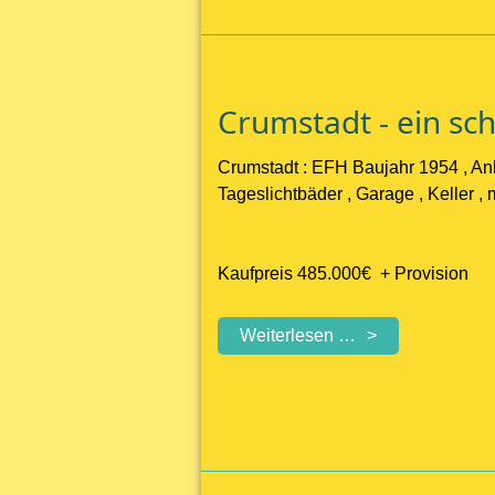
3
geräumigen
Wohnungen,
großem
Crumstadt - ein s
Garten
und
Crumstadt : EFH Baujahr 1954 , An
Garagen
Tageslichtbäder , Garage , Keller 
Kaufpreis 485.000€ + Provision
Crumstadt
Weiterlesen …
-
ein
schönes
Haus
mit
großem