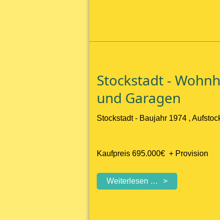
älteres
Wohnhaus
mit
Grund
und
Boden
Stockstadt - Wohn
und Garagen
Stockstadt - Baujahr 1974 , Aufsto
Kaufpreis 695.000€ + Provision
Stockstadt
Weiterlesen …
-
Wohnhaus
mit