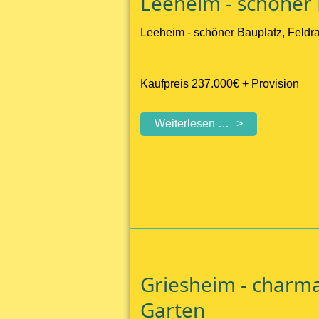
Leeheim - schöner 
Haus-
im-
Leeheim - schöner Bauplatz, Feldra
Haus-
Charakter
in
Kaufpreis 237.000€ + Provision
ruhiger
Lage
Leeheim
Weiterlesen …
-
schöner
Bauplatz
in
Feldrandlage
Griesheim - charm
Garten